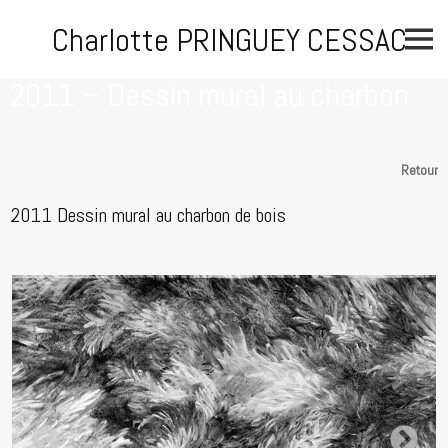
Skip
Charlotte PRINGUEY CESSAC
to
content
2011 – Dessin mural au charbon
Retour
2011 Dessin mural au charbon de bois